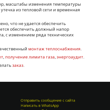
мер, масштабы изменения температуры
утечка из тепловой сети и временная
ено, что не удается обеспечить
дается обеспечить должный напор
та, с изменением ряда технических
качественный
монтаж теплоснабжения
.
ет
,
получение лимита газа
,
энергоаудит
.
делать
заказ
.
Отправить сообщение с сайта
Написать в WhatsApp