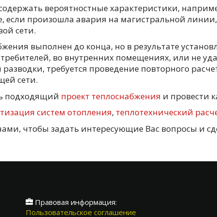
 содержать вероятностные характеристики, напри
, если произошла авария на магистральной линии, 
ой сети.
бжения выполнен до конца, но в результате установл
потребителей, во внутренних помещениях, или не у
 разводки, требуется проведение повторного расче
щей сети.
ить подходящий
проект теплоснабжения
и провести 
тизация систем отопления
,
теплотехнический расч
 нами, чтобы задать интересующие Вас вопросы и с
Правовая информация:
Пользовательское соглашение