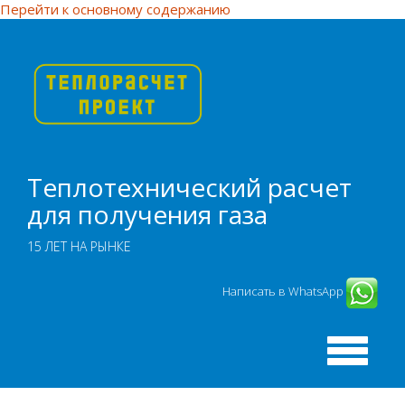
Перейти к основному содержанию
Теплотехнический расчет
для получения газа
15 ЛЕТ НА РЫНКЕ
Написать в WhatsApp
Toggle
navigation